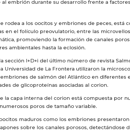
 al embrión durante su desarrollo frente a factore
que rodea a los oocitos y embriones de peces, está
 en el folículo preovulatorio, entre las microvellos
ática, promoviendo la formación de canales poroso
res ambientales hasta la eclosión.
a sección I+D+i del último número de revista Salmon
a Universidad de La Frontera utilizaron la microsc
y embriones de salmón del Atlántico en diferentes e
des de glicoproteínas asociadas al corion.
e la capa interna del corion está compuesta por n
numerosos poros de tamaño variable.
os oocitos maduros como los embriones presentaro
tapones sobre los canales porosos, detectándose di