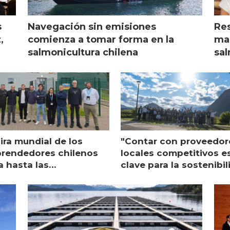
s
Navegación sin emisiones
Res
,
comienza a tomar forma en la
mar
salmonicultura chilena
sal
ira mundial de los
"Contar con proveedor
rendedores chilenos
locales competitivos e
a hasta las
clave para la sostenibi
raciones de Mowi en
de Multi X"
ocia