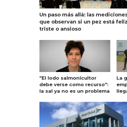
Un paso más allá: las medicione
que observan si un pez está feliz
triste o ansioso
"El lodo salmonicultor
La g
debe verse como recurso":
emp
la sal ya no es un problema
lleg
ope
Esc