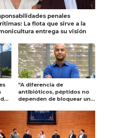
ponsabilidades penales
ítimas: La flota que sirve a la
monicultura entrega su visión
es
"A diferencia de
s
antibióticos, péptidos no
lidad
dependen de bloquear una
única proteína intracelular"