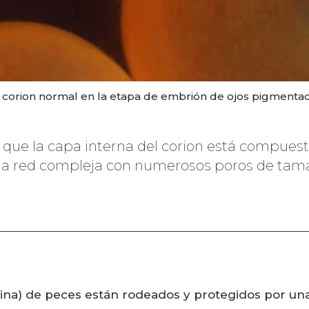
 corion normal en la etapa de embrión de ojos pigmenta
 que la capa interna del corion está compues
a red compleja con numerosos poros de tama
ina) de peces están rodeados y protegidos por una