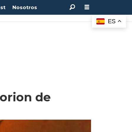
st
Nosotros
ES
corion de