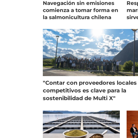
Navegación sin emisiones
Res
comienza a tomar forma en
marí
la salmonicultura chilena
sirv
entr
"Contar con proveedores locales
competitivos es clave para la
sostenibilidad de Multi X"