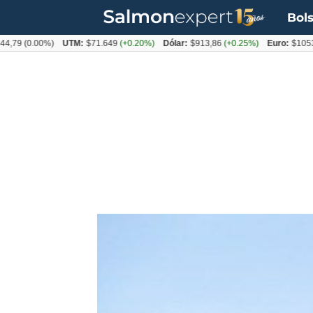
Bols
(0.00%)
UTM:
$71.649
(+0.20%)
Dólar:
$913,86
(+0.25%)
Euro:
$1053,08
(-