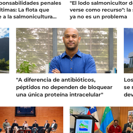
ponsabilidades penales
"El lodo salmonicultor 
timas: La flota que
verse como recurso": la 
e a la salmonicultura
ya no es un problema
ega su visión
"A diferencia de antibióticos,
Los
péptidos no dependen de bloquear
se 
una única proteína intracelular"
dev