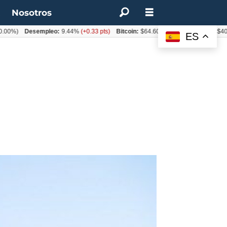
t
Nosotros
)
Desempleo:
9.44%
(+0.33 pts)
Bitcoin:
$64.600,08
(+2.93%)
UF:
$40.844,
ES