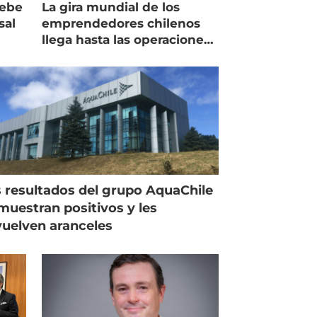
debe
La gira mundial de los
sal
emprendedores chilenos
llega hasta las operaciones
de Mowi en Escocia
 resultados del grupo AquaChile
muestran positivos y les
uelven aranceles