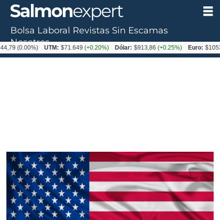
Bolsa Laboral
Revistas
Sin Escamas
Nosotros
(0.00%)
UTM:
$71.649
(+0.20%)
Dólar:
$913,86
(+0.25%)
Euro:
$1053,08
(-