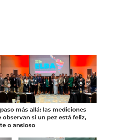
paso más allá: las mediciones
 observan si un pez está feliz,
ste o ansioso