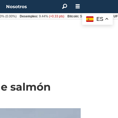
t
Nosotros
00%)
Desempleo:
9.44%
(+0.33 pts)
Bitcoin:
$64.600,08
(+2.93%)
UF:
$40.8
ES
de salmón