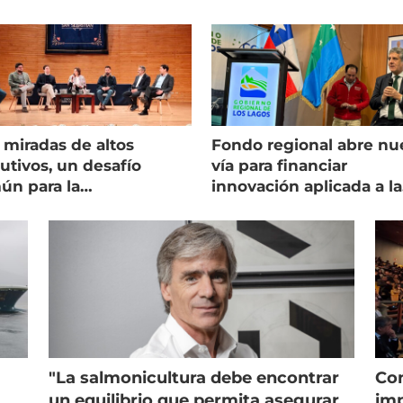
 miradas de altos
Fondo regional abre nu
utivos, un desafío
vía para financiar
ún para la
innovación aplicada a la
onicultura chilena
salmonicultura
"La salmonicultura debe encontrar
Con
un equilibrio que permita asegurar
imp