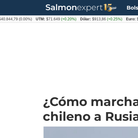
Bols
,79
(0.00%)
UTM:
$71.649
(+0.20%)
Dólar:
$913,86
(+0.25%)
Euro:
$1053,
¿Cómo marchan
chileno a Rusi