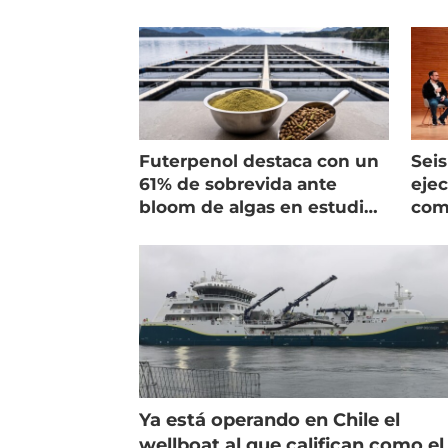
Futerpenol destaca con un
Seis
61% de sobrevida ante
ejec
bloom de algas en estudio
com
de campo
salm
Ya está operando en Chile el
wellboat al que califican como el