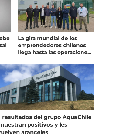
debe
La gira mundial de los
sal
emprendedores chilenos
llega hasta las operaciones
de Mowi en Escocia
 resultados del grupo AquaChile
muestran positivos y les
uelven aranceles