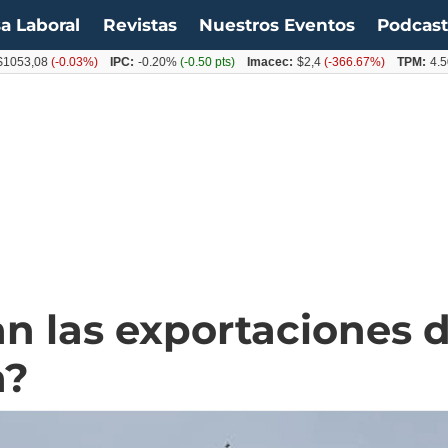
a Laboral
Revistas
Nuestros Eventos
Podcas
08
(-0.03%)
IPC:
-0.20%
(-0.50 pts)
Imacec:
$2,4
(-366.67%)
TPM:
4.50%
(0.
 las exportaciones 
a?