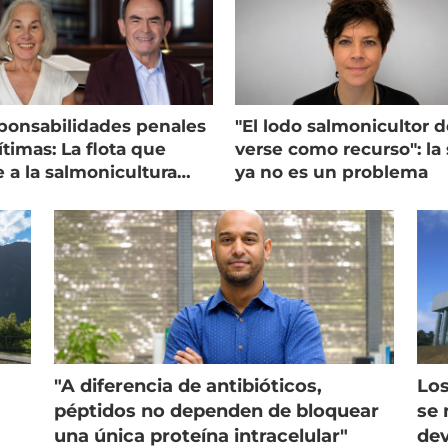
ponsabilidades penales
"El lodo salmonicultor 
timas: La flota que
verse como recurso": la 
e a la salmonicultura
ya no es un problema
ega su visión
"A diferencia de antibióticos,
Los
péptidos no dependen de bloquear
se 
una única proteína intracelular"
dev