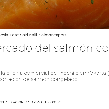
ia. Foto: Said Kalil, Salmonexpert.
mercado del salmón c
a oficina comercial de Prochile en Yakarta 
portación de salmón congelado.
23.02.2018 - 09:59
CTUALIZACIÓN