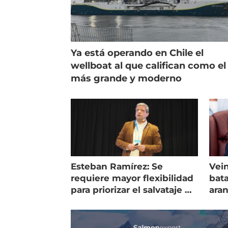
Ya está operando en Chile el
wellboat al que califican como el
más grande y moderno
Esteban Ramírez: Se
Vein
requiere mayor flexibilidad
bata
para priorizar el salvataje de
ara
peces
gol