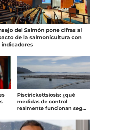
sejo del Salmón pone cifras al
acto de la salmonicultura con
 indicadores
es
Piscirickettsiosis: ¿qué
as
medidas de control
realmente funcionan según
expertos chilenos?