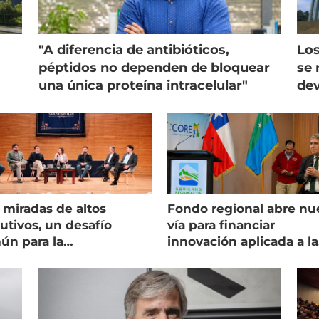
"A diferencia de antibióticos,
Los
péptidos no dependen de bloquear
se 
una única proteína intracelular"
dev
 miradas de altos
Fondo regional abre nu
utivos, un desafío
vía para financiar
ún para la
innovación aplicada a la
onicultura chilena
salmonicultura