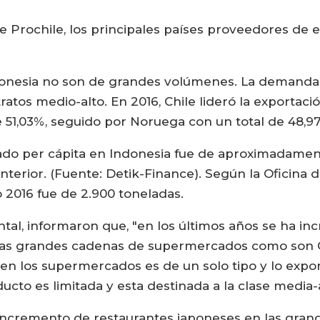
 Prochile, los principales países proveedores de 
onesia no son de grandes volúmenes. La demanda d
ratos medio-alto. En 2016, Chile lideró la exportac
de 51,03%, seguido por Noruega con un total de 48,9
do per cápita en Indonesia fue de aproximadament
terior. (Fuente: Detik-Finance). Según la Oficina d
 2016 fue de 2.900 toneladas.
al, informaron que, "en los últimos años se ha in
 las grandes cadenas de supermercados como son 
ecen los supermercados es de un solo tipo y lo exp
ucto es limitada y esta destinada a la clase media-a
 incremento de restaurantes japoneses en las grand