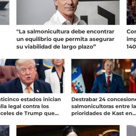
"La salmonicultura debe encontrar
Con
un equilibrio que permita asegurar
imp
su viabilidad de largo plazo”
140
ticinco estados inician
Destrabar 24 concesion
lla legal contra los
salmonicultoras entre l
nceles de Trump que
prioridades de Kast en
pean al salmón
Magallanes