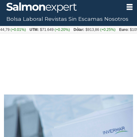
Bolsa Laboral
Revistas
Sin Escamas
Nosotros
+0.01%)
UTM:
$71.649
(+0.20%)
Dólar:
$913,86
(+0.25%)
Euro:
$1053,08
(