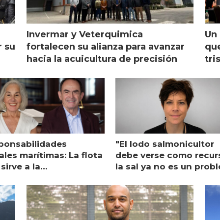
Invermar y Veterquimica
Un 
r su
fortalecen su alianza para avanzar
que
hacia la acuicultura de precisión
tri
ponsabilidades
"El lodo salmonicultor
les marítimas: La flota
debe verse como recur
sirve a la
la sal ya no es un prob
monicultura entrega su
ón