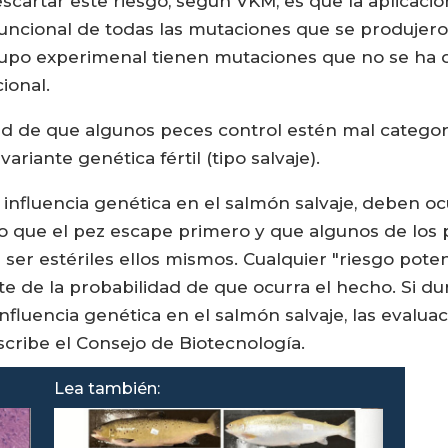
scartar este riesgo, según VKM, es que la aplicac
funcional de todas las mutaciones que se produjer
upo experimenal tienen mutaciones que no se ha
ional.
ad de que algunos peces control estén mal categori
ariante genética fértil (tipo salvaje).
 influencia genética en el salmón salvaje, deben oc
o que el pez escape primero y que algunos de los
 ser estériles ellos mismos. Cualquier "riesgo poten
de la probabilidad de que ocurra el hecho. Si dur
fluencia genética en el salmón salvaje, las evaluac
escribe el Consejo de Biotecnología.
Lea también: