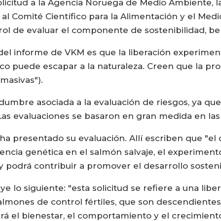
licitud a la Agencia Noruega de Medio Ambiente, la c
 al Comité Científico para la Alimentación y el Me
rol de evaluar el componente de sostenibilidad, benef
del informe de VKM es que la liberación experiment
ico puede escapar a la naturaleza. Creen que la pro
masivas").
dumbre asociada a la evaluación de riesgos, ya que 
. Las evaluaciones se basaron en gran medida en las
ha presentado su evaluación. Allí escriben que "el
luencia genética en el salmón salvaje, el experime
y podrá contribuir a promover el desarrollo sosteni
e lo siguiente: "esta solicitud se refiere a una lib
salmones de control fértiles, que son descendiente
 el bienestar, el comportamiento y el crecimient