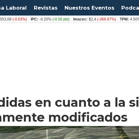
sa Laboral
Revistas
Nuestros Eventos
Podca
(-0.03%)
IPC:
-0.20%
(-0.50 pts)
Imacec:
$2,4
(-366.67%)
TPM:
4.50%
(0.00
didas en cuanto a la 
amente modificados