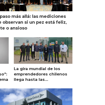
paso más allá: las mediciones
 observan si un pez está feliz,
ste o ansioso
La gira mundial de los
so":
emprendedores chilenos
lema
llega hasta las
operaciones de Mowi en
Escocia