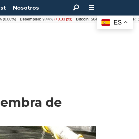
st
Nosotros
%)
Desempleo:
9.44%
(+0.33 pts)
Bitcoin:
$64.600,08
(+2.93%)
UF:
$40.844
ES
siembra de