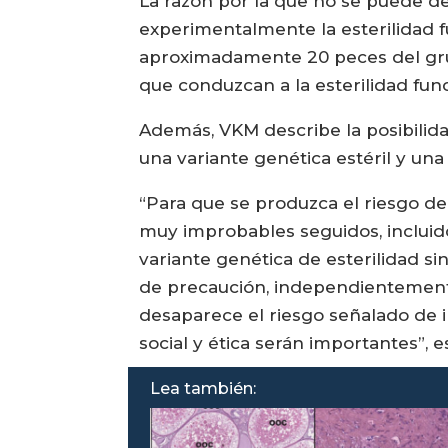
La razón por la que no se puede de
experimentalmente la esterilidad 
aproximadamente 20 peces del gr
que conduzcan a la esterilidad func
Además, VKM describe la posibilid
una variante genética estéril y una v
“Para que se produzca el riesgo de
muy improbables seguidos, incluid
variante genética de esterilidad sin
de precaución, independientemente 
desaparece el riesgo señalado de in
social y ética serán importantes”, 
Lea también: