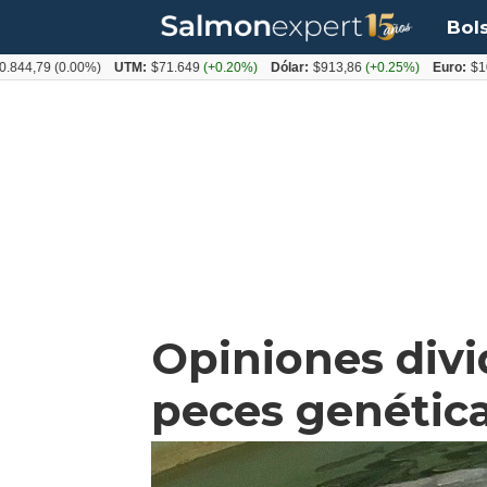
Bol
79
(0.00%)
UTM:
$71.649
(+0.20%)
Dólar:
$913,86
(+0.25%)
Euro:
$1053,08
Opiniones divi
peces genétic