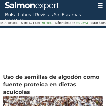
Bolsa Laboral
Revistas
Sin Escamas
Nosotros
0.00%)
UTM:
$71.649
(+0.20%)
Dólar:
$913,86
(+0.25%)
Euro:
$1053,08
(-0
Uso de semillas de algodón como
fuente proteica en dietas
acuícolas