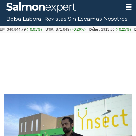
Bolsa Laboral
Revistas
Sin Escamas
Nosotros
.844,79
(+0.01%)
UTM:
$71.649
(+0.20%)
Dólar:
$913,86
(+0.25%)
Euro:
$1