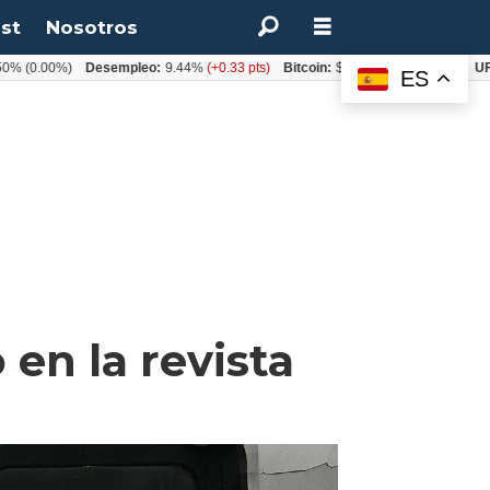
st
Nosotros
.00%)
Desempleo:
9.44%
(+0.33 pts)
Bitcoin:
$64.600,08
(+2.93%)
UF:
$40.
ES
en la revista