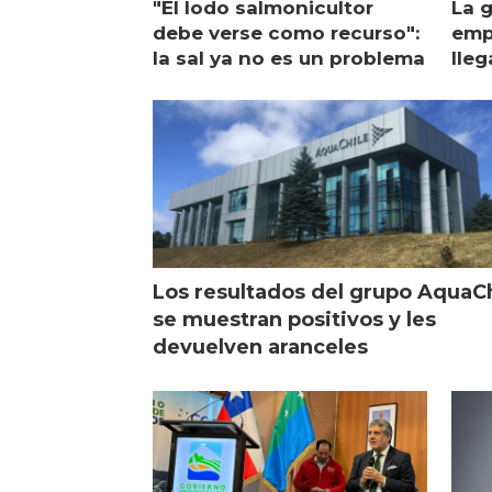
"El lodo salmonicultor
La g
debe verse como recurso":
emp
la sal ya no es un problema
lleg
ope
Esc
Los resultados del grupo AquaC
se muestran positivos y les
devuelven aranceles