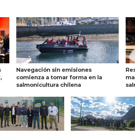
s
Navegación sin emisiones
Res
,
comienza a tomar forma en la
mar
salmonicultura chilena
sal