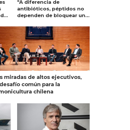
es
"A diferencia de
s
antibióticos, péptidos no
lidad
dependen de bloquear una
única proteína intracelular"
s miradas de altos ejecutivos,
desafío común para la
monicultura chilena