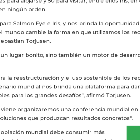
res para alojarse y 50 para visitar, entre ellos Iris
 en ningún orden.
para Salmon Eye e Iris, y nos brinda la oportunidad
 el mundo cambie la forma en que utilizamos los rec
Sebastian Torjusen.
un lugar bonito, sino también un motor de desarro
 la reestructuración y el uso sostenible de los re
enario mundial nos brinda una plataforma para da
les para los grandes desafíos”, afirmó Torjusen.
e viene organizaremos una conferencia mundial en
soluciones que produzcan resultados concretos".
población mundial debe consumir más