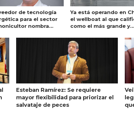
veedor de tecnología
Ya está operando en Ch
gética para el sector
el wellboat al que calif
monicultor nombra
como el más grande y
aging director en Chile
moderno
al
Esteban Ramírez: Se requiere
Vei
n
mayor flexibilidad para priorizar el
leg
salvataje de peces
que