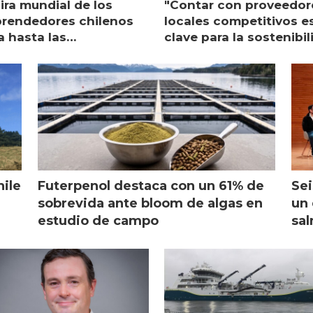
ira mundial de los
"Contar con proveedor
rendedores chilenos
locales competitivos e
a hasta las
clave para la sostenibi
raciones de Mowi en
de Multi X"
ocia
hile
Futerpenol destaca con un 61% de
Sei
sobrevida ante bloom de algas en
un 
estudio de campo
sal