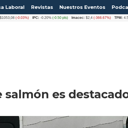
sa Laboral
Revistas
Nuestros Eventos
Podca
,08
(-0.03%)
IPC:
-0.20%
(-0.50 pts)
Imacec:
$2,4
(-366.67%)
TPM:
4.50%
(0
 salmón es destacado 