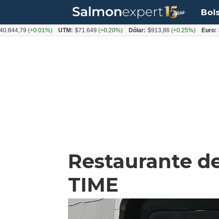
Bol
,79
(+0.01%)
UTM:
$71.649
(+0.20%)
Dólar:
$913,86
(+0.25%)
Euro:
$1053
Restaurante de
TIME