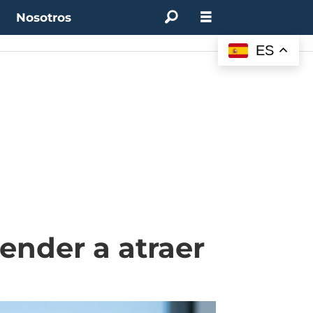
t
Nosotros
M:
4.50%
(0.00%)
Desempleo:
9.44%
(+0.33 pts)
Bitcoin:
$62.760,11
(-1.74%)
ES
ender a atraer