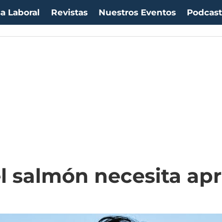
a Laboral
Revistas
Nuestros Eventos
Podcas
uro:
$1054,01
(-0.99%)
IPC:
-0.20%
(-0.50 pts)
Imacec:
$2,4
(-366.67%)
TP
el salmón necesita apr