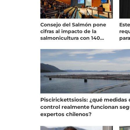
Consejo del Salmón pone
Est
cifras al impacto de la
requ
salmonicultura con 140
para
indicadores
pec
Piscirickettsiosis: ¿qué medidas 
control realmente funcionan se
expertos chilenos?