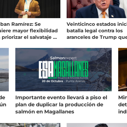
eban Ramírez: Se
Veinticinco estados inic
iere mayor flexibilidad
batalla legal contra los
 priorizar el salvataje de
aranceles de Trump qu
es
golpean al salmón
de
Importante evento llevará a piso el
Min
gún
plan de duplicar la producción de
det
salmón en Magallanes
ind