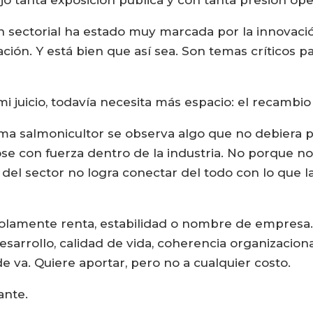
jo tanta exposición pública y con tanta presión ope
n sectorial ha estado muy marcada por la innovación,
ación. Y está bien que así sea. Son temas críticos p
i juicio, todavía necesita más espacio: el recambio
tema salmonicultor se observa algo que no debiera p
e con fuerza dentro de la industria. No porque no 
del sector no logra conectar del todo con lo que 
solamente renta, estabilidad o nombre de empresa.
desarrollo, calidad de vida, coherencia organizacion
va. Quiere aportar, pero no a cualquier costo.
ante.