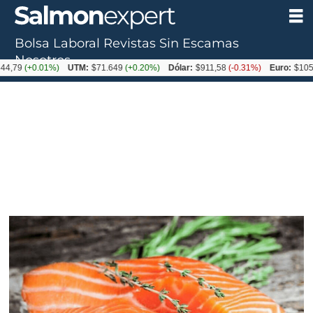
Bolsa Laboral
Revistas
Sin Escamas
Nosotros
9
(+0.01%)
UTM:
$71.649
(+0.20%)
Dólar:
$911,58
(-0.31%)
Euro:
$1053,36
(