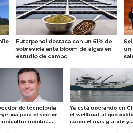
hile
Futerpenol destaca con un 61% de
Sei
sobrevida ante bloom de algas en
un 
estudio de campo
sal
veedor de tecnología
Ya está operando en Ch
gética para el sector
el wellboat al que calif
monicultor nombra
como el más grande y
aging director en Chile
moderno