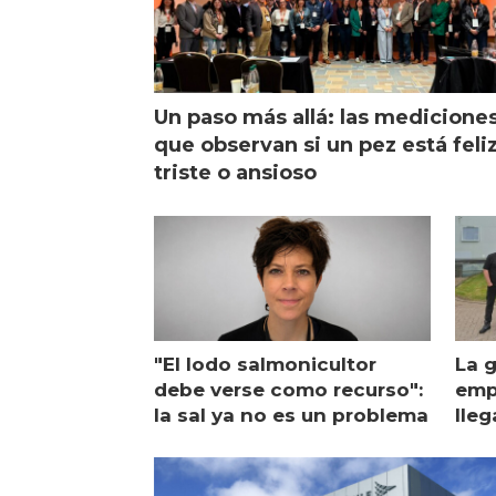
Un paso más allá: las medicione
que observan si un pez está feliz
triste o ansioso
"El lodo salmonicultor
La g
debe verse como recurso":
emp
la sal ya no es un problema
lleg
ope
Esc