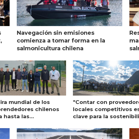
s
Navegación sin emisiones
Res
,
comienza a tomar forma en la
mar
salmonicultura chilena
sal
ira mundial de los
"Contar con proveedor
rendedores chilenos
locales competitivos e
a hasta las
clave para la sostenibi
raciones de Mowi en
de Multi X"
ocia