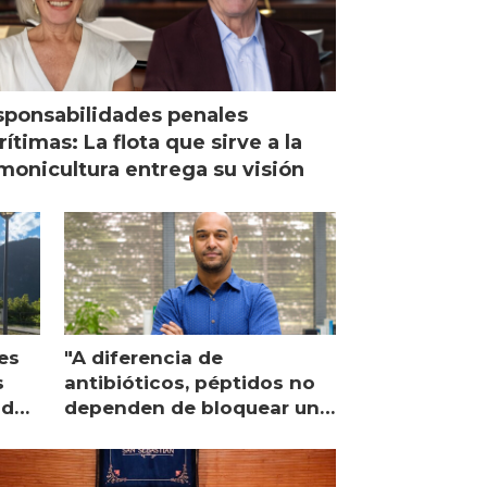
ponsabilidades penales
ítimas: La flota que sirve a la
monicultura entrega su visión
es
"A diferencia de
s
antibióticos, péptidos no
lidad
dependen de bloquear una
única proteína intracelular"