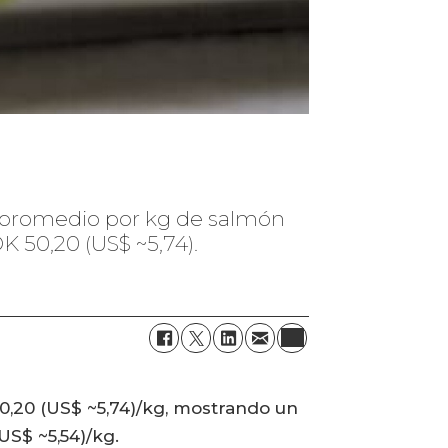
or promedio por kg de salmón
 50,20 (US$ ~5,74).
50,20 (US$ ~5,74)/kg, mostrando un
US$ ~5,54)/kg.