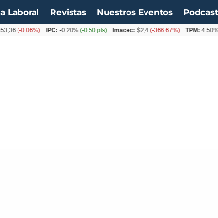
a Laboral
Revistas
Nuestros Eventos
Podcas
(-0.06%)
IPC:
-0.20%
(-0.50 pts)
Imacec:
$2,4
(-366.67%)
TPM:
4.50%
(0.0