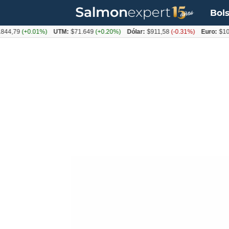
Bols
9
(+0.01%)
UTM:
$71.649
(+0.20%)
Dólar:
$911,58
(-0.31%)
Euro:
$1053,36