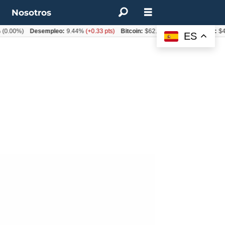
t
Nosotros
0%)
Desempleo:
9.44%
(+0.33 pts)
Bitcoin:
$62.760,11
(-1.74%)
UF:
$40.844
ES