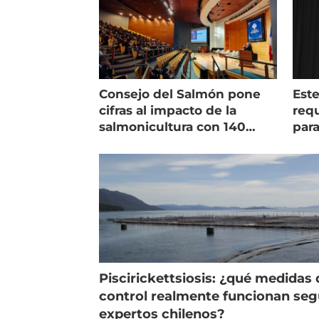
Consejo del Salmón pone
Est
cifras al impacto de la
requ
salmonicultura con 140
para
indicadores
pec
Piscirickettsiosis: ¿qué medidas 
control realmente funcionan se
expertos chilenos?