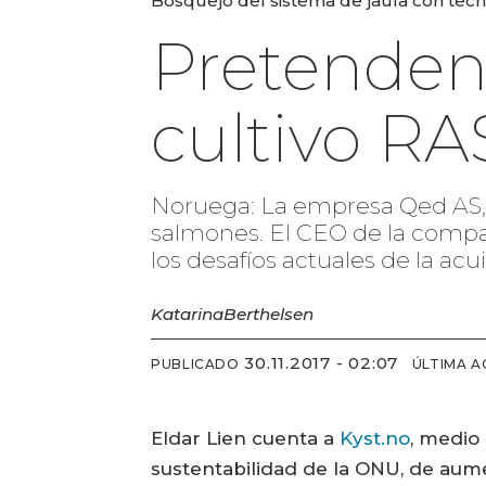
Bosquejo del sistema de jaula con tec
Pretenden 
cultivo RA
Noruega: La empresa Qed AS, t
salmones. El CEO de la compañ
los desafíos actuales de la acui
Katarina
Berthelsen
30.11.2017 - 02:07
PUBLICADO
ÚLTIMA A
Eldar Lien cuenta a
Kyst.no
, medio
sustentabilidad de la ONU, de aum