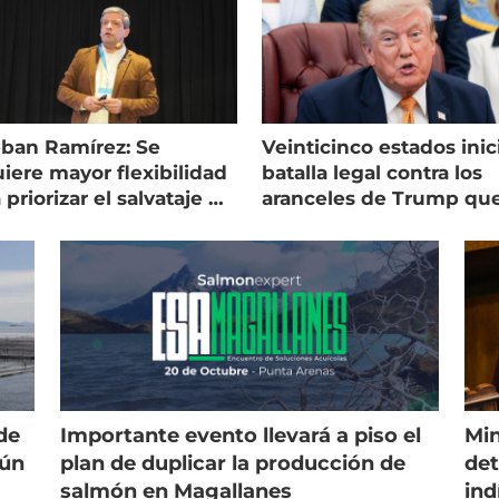
eban Ramírez: Se
Veinticinco estados inic
iere mayor flexibilidad
batalla legal contra los
 priorizar el salvataje de
aranceles de Trump qu
es
golpean al salmón
de
Importante evento llevará a piso el
Min
gún
plan de duplicar la producción de
det
salmón en Magallanes
ind