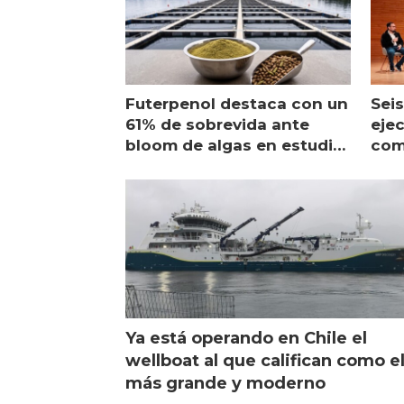
Futerpenol destaca con un
Seis
61% de sobrevida ante
ejec
bloom de algas en estudio
com
de campo
sal
Ya está operando en Chile el
wellboat al que califican como e
más grande y moderno