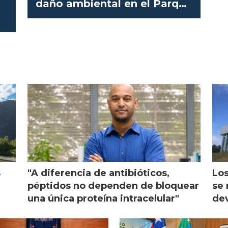
daño ambiental en el Parque
de Agostini
s
"A diferencia de antibióticos,
Los
péptidos no dependen de bloquear
se 
una única proteína intracelular"
dev