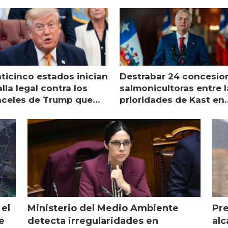
nticinco estados inician
Destrabar 24 concesio
lla legal contra los
salmonicultoras entre l
nceles de Trump que
prioridades de Kast en
pean al salmón
Magallanes
 el
Ministerio del Medio Ambiente
Pre
e
detecta irregularidades en
alc