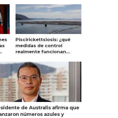
nes
Piscirickettsiosis: ¿qué
as
medidas de control
realmente funcionan
según expertos chilenos?
sidente de Australis afirma que
anzaron números azules y