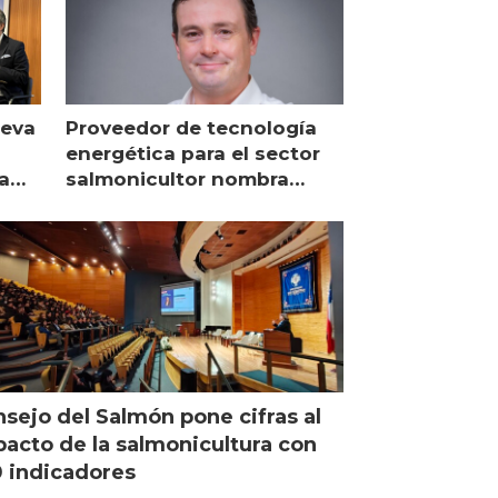
ueva
Proveedor de tecnología
energética para el sector
a
salmonicultor nombra
managing director en Chile
sejo del Salmón pone cifras al
acto de la salmonicultura con
 indicadores