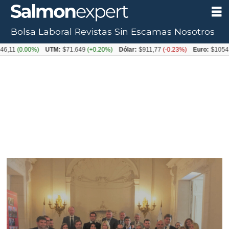
Bolsa Laboral
Revistas
Sin Escamas
Nosotros
0.00%)
UTM:
$71.649
(+0.20%)
Dólar:
$911,77
(-0.23%)
Euro:
$1054,31
(+0