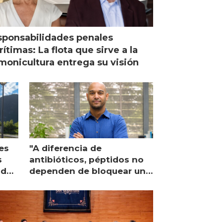
ponsabilidades penales
ítimas: La flota que sirve a la
monicultura entrega su visión
es
"A diferencia de
s
antibióticos, péptidos no
lidad
dependen de bloquear una
única proteína intracelular"