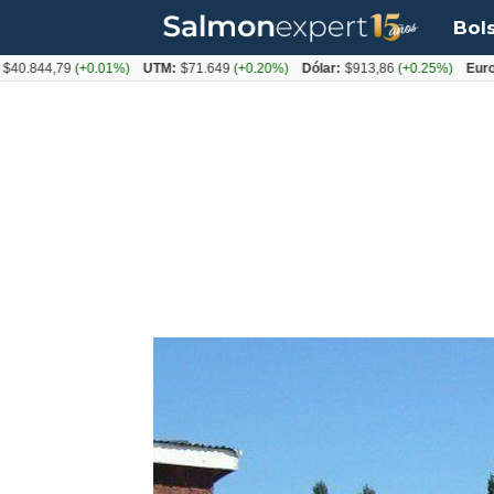
Bol
4,79
(+0.01%)
UTM:
$71.649
(+0.20%)
Dólar:
$913,86
(+0.25%)
Euro:
$1053