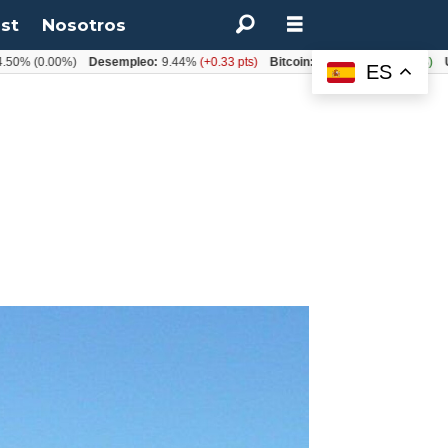
st
Nosotros
0.00%)
Desempleo:
9.44%
(+0.33 pts)
Bitcoin:
$64.600,08
(+2.93%)
UF:
$40
ES