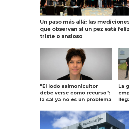
Un paso más allá: las medicione
que observan si un pez está feliz
triste o ansioso
"El lodo salmonicultor
La g
debe verse como recurso":
emp
la sal ya no es un problema
lleg
ope
Esc