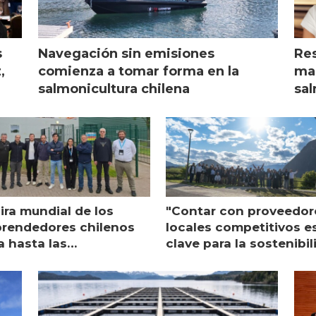
s
Navegación sin emisiones
Res
,
comienza a tomar forma en la
mar
salmonicultura chilena
sal
ira mundial de los
"Contar con proveedor
rendedores chilenos
locales competitivos e
a hasta las
clave para la sostenibi
raciones de Mowi en
de Multi X"
ocia