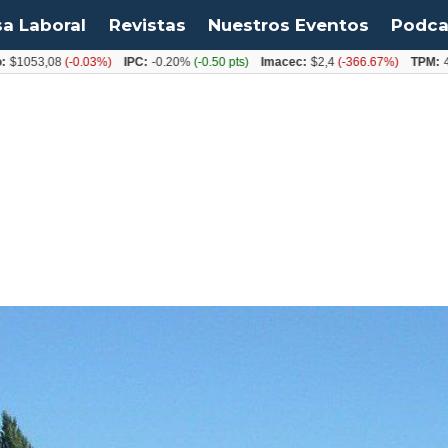
sa Laboral
Revistas
Nuestros Eventos
Podca
,08
(-0.03%)
IPC:
-0.20%
(-0.50 pts)
Imacec:
$2,4
(-366.67%)
TPM:
4.50%
(