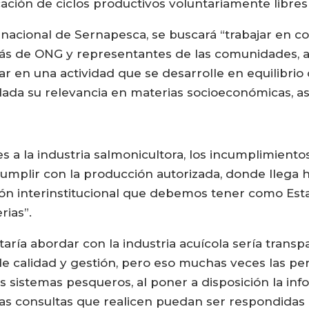
cación de ciclos productivos voluntariamente libres
nacional de Sernapesca, se buscará “trabajar en c
ás de ONG y representantes de las comunidades, as
r en una actividad que se desarrolle en equilibri
dada su relevancia en materias socioeconómicas, as
es a la industria salmonicultora, los incumplimient
mplir con la producción autorizada, donde llega h
ón interinstitucional que debemos tener como Esta
rias”.
ría abordar con la industria acuícola sería transp
 de calidad y gestión, pero eso muchas veces las pe
sistemas pesqueros, al poner a disposición la inf
 las consultas que realicen puedan ser respondida