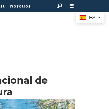
st
Nosotros
ES
acional de
ura