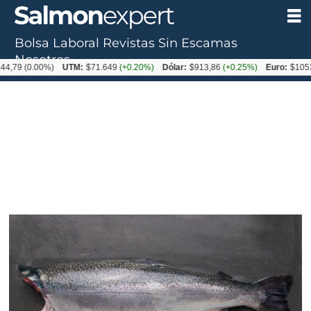
Bolsa Laboral
Revistas
Sin Escamas
Nosotros
0.00%)
UTM:
$71.649
(+0.20%)
Dólar:
$913,86
(+0.25%)
Euro:
$1053,08
(-0