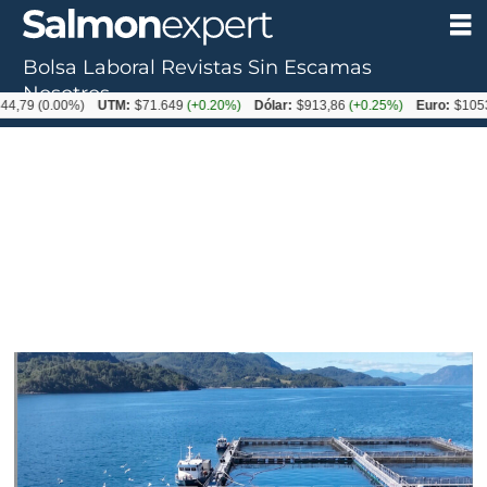
Bolsa Laboral
Revistas
Sin Escamas
Tag:
Nosotros
.00%)
UTM:
$71.649
(+0.20%)
Dólar:
$913,86
(+0.25%)
Euro:
$1053,08
(-0.
imenco
aqua
chile