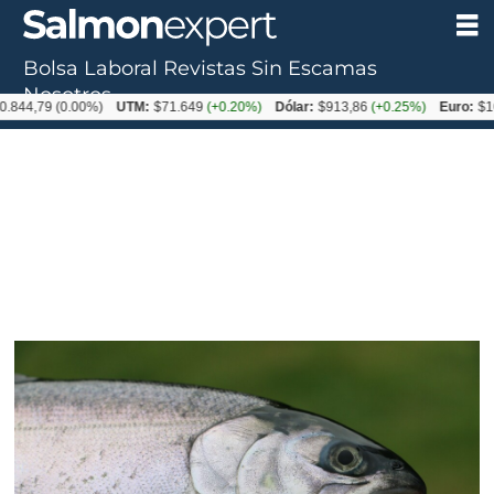
Bolsa Laboral
Revistas
Sin Escamas
Nosotros
79
(0.00%)
UTM:
$71.649
(+0.20%)
Dólar:
$913,86
(+0.25%)
Euro:
$1053,08