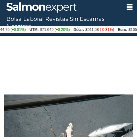
Bolsa Laboral
Revistas
Sin Escamas
Nosotros
+0.01%)
UTM:
$71.649
(+0.20%)
Dólar:
$911,58
(-0.31%)
Euro:
$1053,36
(-