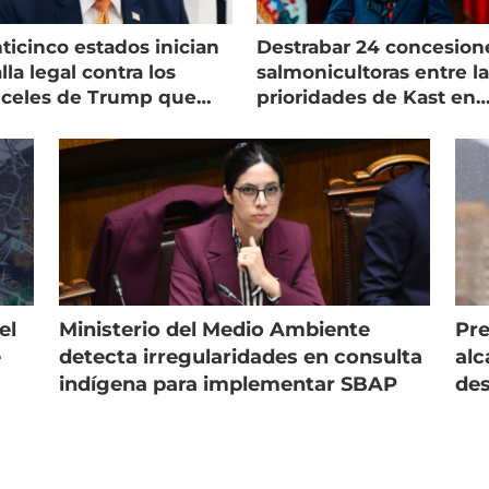
ticinco estados inician
Destrabar 24 concesion
lla legal contra los
salmonicultoras entre l
nceles de Trump que
prioridades de Kast en
pean al salmón
Magallanes
el
Ministerio del Medio Ambiente
Pre
e
detecta irregularidades en consulta
alc
indígena para implementar SBAP
des