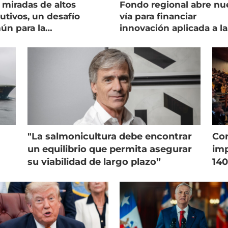
 miradas de altos
Fondo regional abre nu
utivos, un desafío
vía para financiar
ún para la
innovación aplicada a la
onicultura chilena
salmonicultura
"La salmonicultura debe encontrar
Con
un equilibrio que permita asegurar
imp
su viabilidad de largo plazo”
140