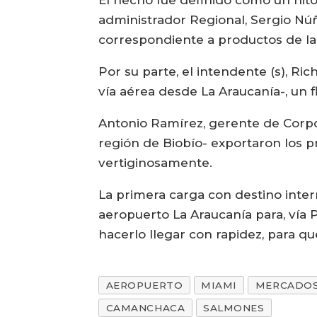
El hecho fue definido como un hito
administrador Regional, Sergio Núñ
correspondiente a productos de 
Por su parte, el intendente (s), Ri
vía aérea desde La Araucanía-, un 
Antonio Ramírez, gerente de Corpor
región de Biobío- exportaron los p
vertiginosamente.
La primera carga con destino inter
aeropuerto La Araucanía para, vía 
hacerlo llegar con rapidez, para qu
AEROPUERTO
MIAMI
MERCADO
CAMANCHACA
SALMONES