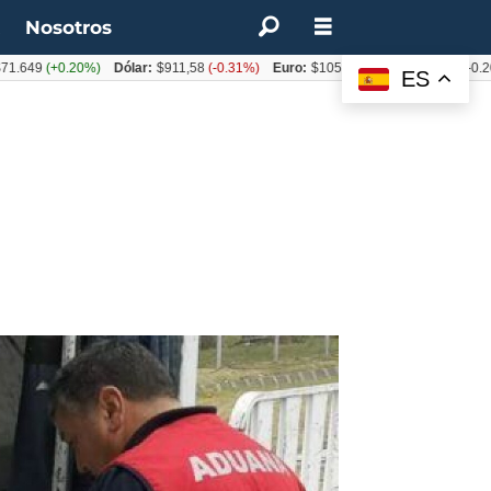
t
Nosotros
649
(+0.20%)
Dólar:
$911,58
(-0.31%)
Euro:
$1053,36
(-0.06%)
IPC:
-0.20%
(
ES