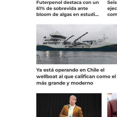
Futerpenol destaca con un
Seis
61% de sobrevida ante
ejec
bloom de algas en estudio
com
de campo
salm
Ya está operando en Chile el
wellboat al que califican como el
más grande y moderno