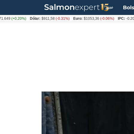
Bols
49
(+0.20%)
Dólar:
$911,58
(-0.31%)
Euro:
$1053,36
(-0.06%)
IPC:
-0.20%
(