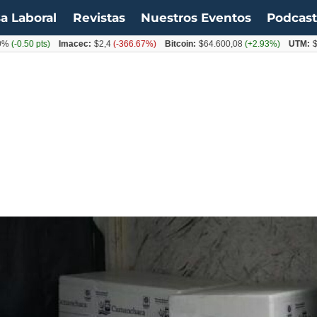
a Laboral
Revistas
Nuestros Eventos
Podcas
-0.50 pts)
Imacec:
$2,4
(-366.67%)
Bitcoin:
$64.600,08
(+2.93%)
UTM:
$71.