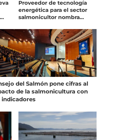
eva
Proveedor de tecnología
energética para el sector
salmonicultor nombra
managing director en Chile
sejo del Salmón pone cifras al
acto de la salmonicultura con
 indicadores