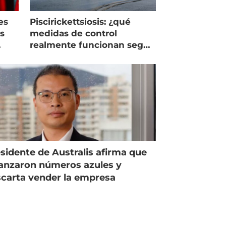
es
Piscirickettsiosis: ¿qué
as
medidas de control
realmente funcionan según
expertos chilenos?
sidente de Australis afirma que
anzaron números azules y
carta vender la empresa