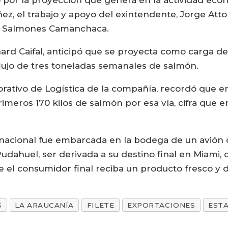
 por la proyección que genera en la actividad econ
ez, el trabajo y apoyo del exintendente, Jorge Atto
la Salmones Camanchaca.
chard Caifal, anticipó que se proyecta como carga de
flujo de tres toneladas semanales de salmón.
ativo de Logística de la compañía, recordó que en
rimeros 170 kilos de salmón por esa vía, cifra que 
nacional fue embarcada en la bodega de un avión d
Pudahuel, ser derivada a su destino final en Miami,
e el consumidor final reciba un producto fresco y d
S
LA ARAUCANÍA
FILETE
EXPORTACIONES
EST