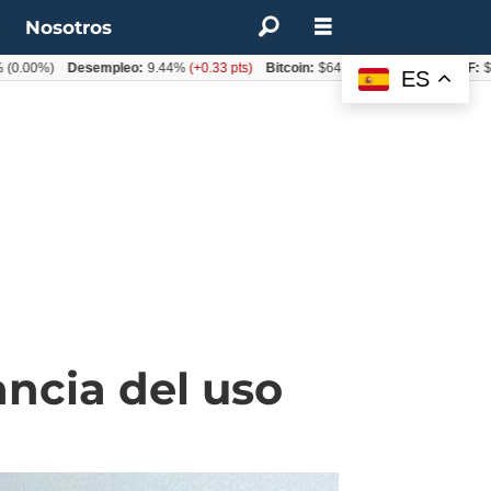
t
Nosotros
%)
Desempleo:
9.44%
(+0.33 pts)
Bitcoin:
$64.600,08
(+2.93%)
UF:
$40.844
ES
ncia del uso