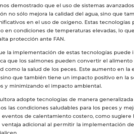
hemos demostrado que el uso de sistemas avanzado
ón no sólo mejora la calidad del agua, sino que t
ificativos en el uso de oxígeno. Estas tecnología
so en condiciones de temperaturas elevadas, lo que 
lta protección ante FAN.
e la implementación de estas tecnologías puede i
fica que los salmones pueden convertir el alimen
ad como la salud de los peces. Este aumento en la e
ino que también tiene un impacto positivo en la sos
s y minimizando el impacto ambiental.
icultora adopte tecnologías de manera generalizada 
s las condiciones saludables para los peces y mejo
r eventos de calentamiento costero, como sugiere l
a ventaja adicional al permitir la implementación 
alicen.