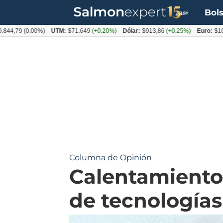
Bols
9
(0.00%)
UTM:
$71.649
(+0.20%)
Dólar:
$913,86
(+0.25%)
Euro:
$1053,08
(
Columna de Opinión
Calentamiento
de tecnologías