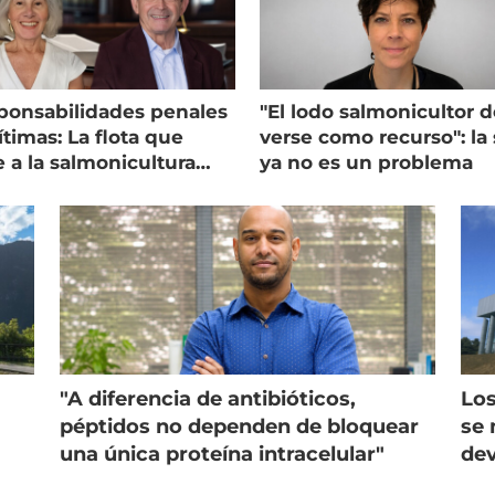
ponsabilidades penales
"El lodo salmonicultor 
timas: La flota que
verse como recurso": la 
e a la salmonicultura
ya no es un problema
ega su visión
"A diferencia de antibióticos,
Los
péptidos no dependen de bloquear
se 
una única proteína intracelular"
dev