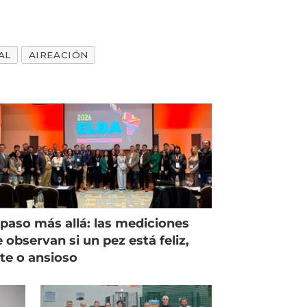
AL
AIREACIÓN
paso más allá: las mediciones
 observan si un pez está feliz,
ste o ansioso