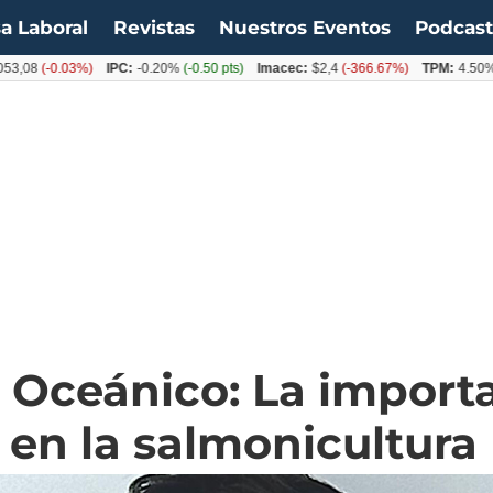
a Laboral
Revistas
Nuestros Eventos
Podcas
-0.03%)
IPC:
-0.20%
(-0.50 pts)
Imacec:
$2,4
(-366.67%)
TPM:
4.50%
(0.00
 Oceánico: La importa
 en la salmonicultura