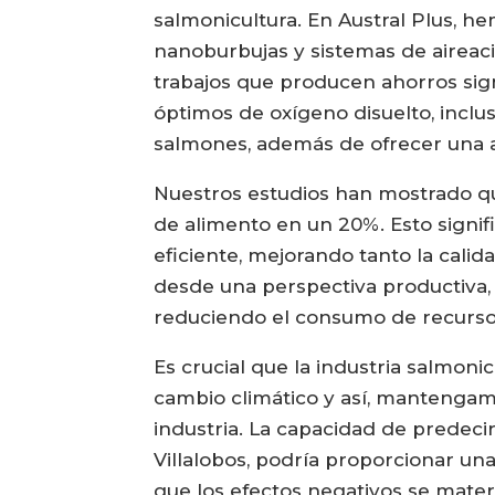
salmonicultura. En Austral Plus, 
nanoburbujas y sistemas de aireaci
trabajos que producen ahorros sign
óptimos de oxígeno disuelto, inclu
salmones, además de ofrecer una a
Nuestros estudios han mostrado qu
de alimento en un 20%. Esto signi
eficiente, mejorando tanto la calid
desde una perspectiva productiva, s
reduciendo el consumo de recurso
Es crucial que la industria salmon
cambio climático y así, mantengamo
industria. La capacidad de predeci
Villalobos, podría proporcionar un
que los efectos negativos se materi