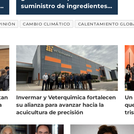
a
suministro de ingredientes
marinos
PINIÓN
CAMBIO CLIMÁTICO
CALENTAMIENTO GLOB
tan
Invermar y Veterquimica fortalecen
Un 
a
su alianza para avanzar hacia la
que
acuicultura de precisión
tri