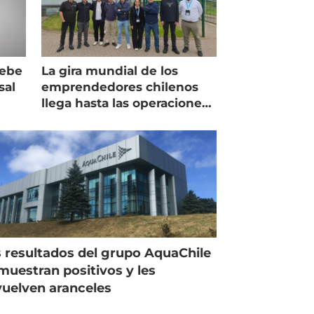
debe
La gira mundial de los
sal
emprendedores chilenos
llega hasta las operaciones
de Mowi en Escocia
 resultados del grupo AquaChile
muestran positivos y les
uelven aranceles