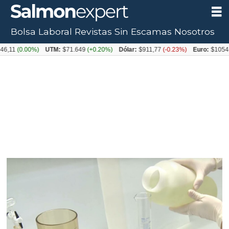
Bolsa Laboral
Revistas
Sin Escamas
Nosotros
0.00%)
UTM:
$71.649
(+0.20%)
Dólar:
$911,77
(-0.23%)
Euro:
$1054,31
(+0