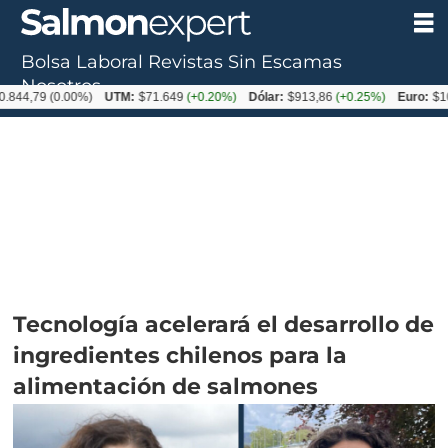
Bolsa Laboral
Revistas
Sin Escamas
Nosotros
9
(0.00%)
UTM:
$71.649
(+0.20%)
Dólar:
$913,86
(+0.25%)
Euro:
$1053,08
(
Tecnología acelerará el desarrollo de
ingredientes chilenos para la
alimentación de salmones