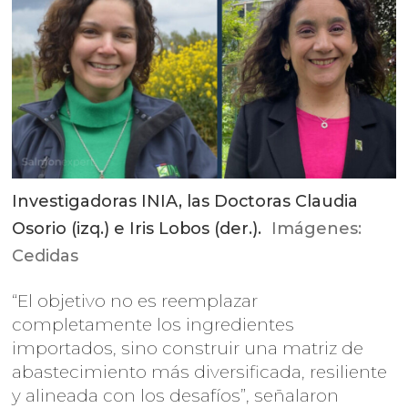
Investigadoras INIA, las Doctoras Claudia
Osorio (izq.) e Iris Lobos (der.).
Imágenes:
Cedidas
“El objetivo no es reemplazar
completamente los ingredientes
importados, sino construir una matriz de
abastecimiento más diversificada, resiliente
y alineada con los desafíos”, señalaron