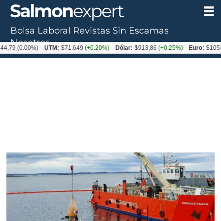
Bolsa Laboral
Revistas
Sin Escamas
Nosotros
0.00%)
UTM:
$71.649
(+0.20%)
Dólar:
$913,86
(+0.25%)
Euro:
$1053,08
(-