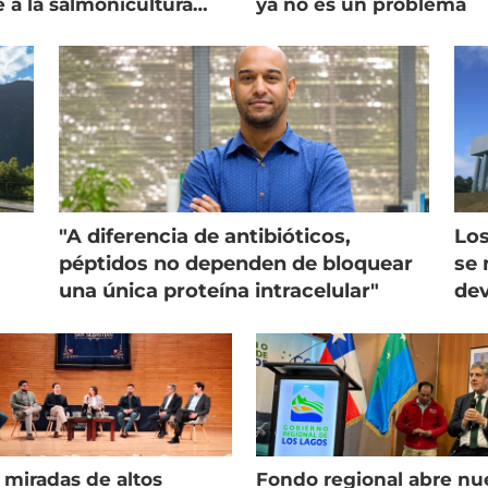
e a la salmonicultura
ya no es un problema
ega su visión
"A diferencia de antibióticos,
Los
péptidos no dependen de bloquear
se 
una única proteína intracelular"
dev
 miradas de altos
Fondo regional abre nu