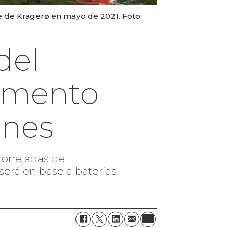
e de Kragerø en mayo de 2021. Foto:
del
imento
ones
toneladas de
será en base a baterías.