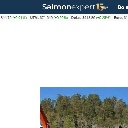
Bols
79
(+0.01%)
UTM:
$71.649
(+0.20%)
Dólar:
$913,86
(+0.25%)
Euro:
$1053,0