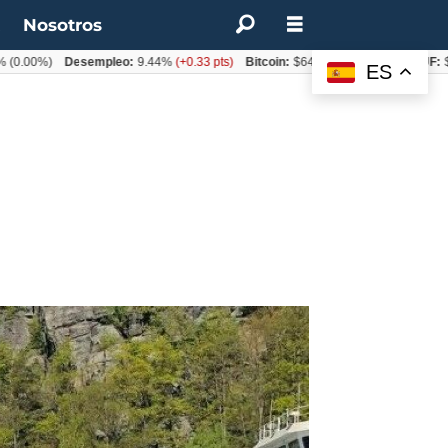
t
Nosotros
0%)
Desempleo:
9.44%
(+0.33 pts)
Bitcoin:
$64.600,08
(+2.93%)
UF:
$40.84
ES