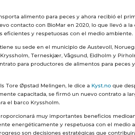
nsporta alimento para peces y ahora recibió el pri
vo contacto con BioMar en 2020, lo que llevó a l
s eficientes y respetuosas con el medio ambiente.
iene su sede en el municipio de Austevoll, Norueg
on Kryssholm, Terneskjær, Vågsund, Eidholm y Pirho
trato para productores de alimentos para peces y
ils Tore Øpstad Melingen, le dice a
Kyst.no
que des
armente capacitada, se firmó un nuevo contrato a la
ra el barco Kryssholm.
roporcionará muy importantes beneficios medioamb
iente energéticamente y respetuosa con el medio 
progreso son decisiones estratégicas que contribui