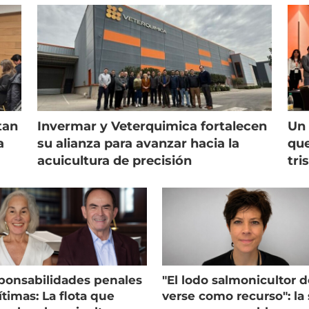
tan
Invermar y Veterquimica fortalecen
Un 
a
su alianza para avanzar hacia la
que
acuicultura de precisión
tri
ponsabilidades penales
"El lodo salmonicultor 
timas: La flota que
verse como recurso": la 