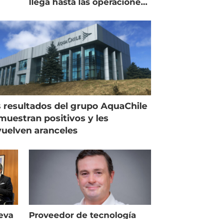
llega hasta las operaciones
de Mowi en Escocia
 resultados del grupo AquaChile
muestran positivos y les
uelven aranceles
eva
Proveedor de tecnología