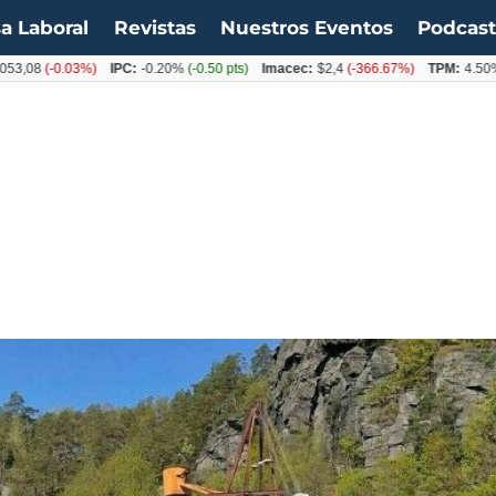
a Laboral
Revistas
Nuestros Eventos
Podcas
8
(-0.03%)
IPC:
-0.20%
(-0.50 pts)
Imacec:
$2,4
(-366.67%)
TPM:
4.50%
(0.0