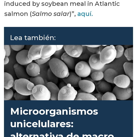
induced by soybean meal in Atlantic
salmon (
Salmo salar
)”,
aquí.
Lea también:
Microorganismos
unicelulares:
alternativa de macro y