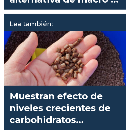
micronutrientes en
dietas acuícolas
Lea también:
Muestran efecto de
niveles crecientes de
carbohidratos