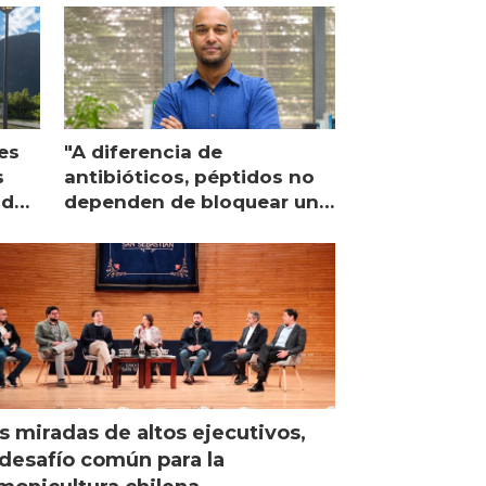
es
"A diferencia de
s
antibióticos, péptidos no
lidad
dependen de bloquear una
única proteína intracelular"
s miradas de altos ejecutivos,
desafío común para la