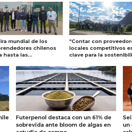
ira mundial de los
"Contar con proveedor
rendedores chilenos
locales competitivos e
a hasta las
clave para la sostenibi
raciones de Mowi en
de Multi X"
ocia
hile
Futerpenol destaca con un 61% de
Sei
sobrevida ante bloom de algas en
un 