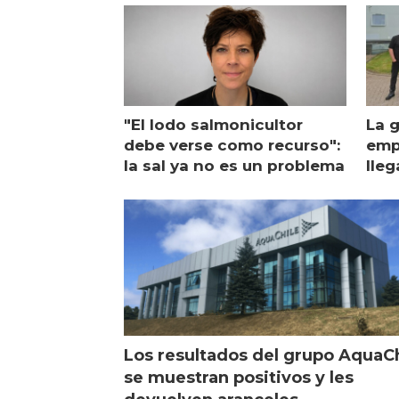
"El lodo salmonicultor
La g
debe verse como recurso":
emp
la sal ya no es un problema
lleg
ope
Esc
Los resultados del grupo AquaC
se muestran positivos y les