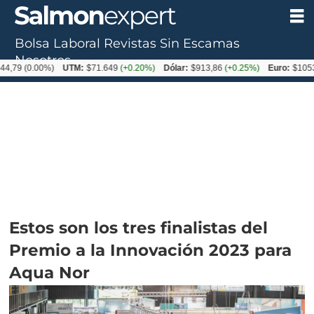
Bolsa Laboral
Revistas
Sin Escamas
Nosotros
.00%)
UTM:
$71.649
(+0.20%)
Dólar:
$913,86
(+0.25%)
Euro:
$1053,08
(-0.
Estos son los tres finalistas del
Premio a la Innovación 2023 para
Aqua Nor