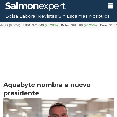
Bolsa Laboral
Revistas
Sin Escamas
Nosotros
0.00%)
UTM:
$71.649
(+0.20%)
Dólar:
$913,86
(+0.25%)
Euro:
$1053,08
(-
Aquabyte nombra a nuevo
presidente