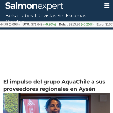
Bolsa Laboral
Revistas
Sin Escamas
Nosotros
.00%)
UTM:
$71.649
(+0.20%)
Dólar:
$913,86
(+0.25%)
Euro:
$1053,08
(-0.
El impulso del grupo AquaChile a sus
proveedores regionales en Aysén