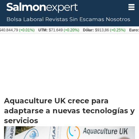
Bolsa Laboral
Revistas
Sin Escamas
Nosotros
4,79
(+0.01%)
UTM:
$71.649
(+0.20%)
Dólar:
$913,86
(+0.25%)
Euro:
$1053
Aquaculture UK crece para
adaptarse a nuevas tecnologías y
servicios