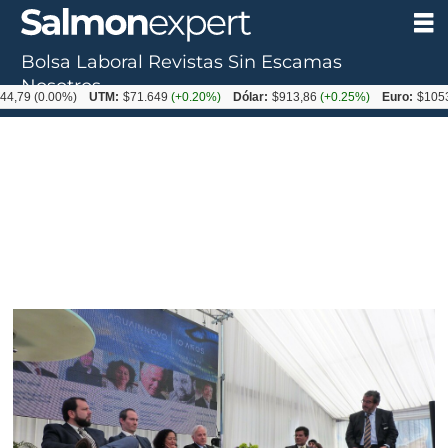
Bolsa Laboral
Revistas
Sin Escamas
Nosotros
00%)
UTM:
$71.649
(+0.20%)
Dólar:
$913,86
(+0.25%)
Euro:
$1053,08
(-0.