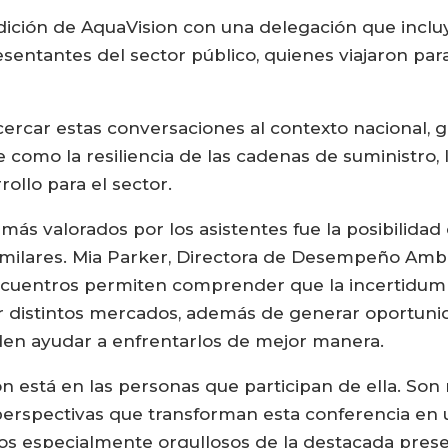
dición de AquaVision con una delegación que incluyó
sentantes del sector público, quienes viajaron par
acercar estas conversaciones al contexto nacional,
como la resiliencia de las cadenas de suministro, l
llo para el sector.
ás valorados por los asistentes fue la posibilidad
imilares. Mia Parker, Directora de Desempeño Ambi
ncuentros permiten comprender que la incertidumbr
r distintos mercados, además de generar oportuni
en ayudar a enfrentarlos de mejor manera.
n está en las personas que participan de ella. Son
s perspectivas que transforman esta conferencia en
os especialmente orgullosos de la destacada presen