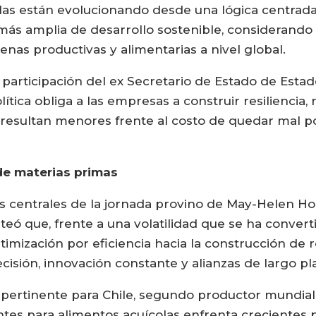
colas están evolucionando desde una lógica centr
más amplia de desarrollo sostenible, considerando
nas productivas y alimentarias a nivel global.
participación del ex Secretario de Estado de Estad
tica obliga a las empresas a construir resiliencia,
ó, resultan menores frente al costo de quedar mal 
de materias primas
es centrales de la jornada provino de May-Helen Ho
eó que, frente a una volatilidad que se ha convert
imización por eficiencia hacia la construcción de r
ecisión, innovación constante y alianzas de largo pl
e pertinente para Chile, segundo productor mundi
tes para alimentos acuícolas enfrenta crecientes p