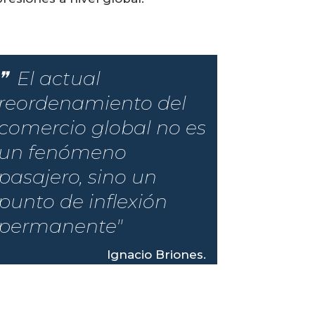
El actual
reordenamiento del
comercio global no es
un fenómeno
pasajero, sino un
punto de inflexión
permanente"
Ignacio Briones.