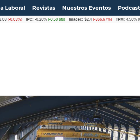
a Laboral
Revistas
Nuestros Eventos
Podcas
0.03%)
IPC:
-0.20%
(-0.50 pts)
Imacec:
$2,4
(-366.67%)
TPM:
4.50%
(0.00%)