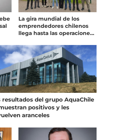
debe
La gira mundial de los
sal
emprendedores chilenos
llega hasta las operaciones
de Mowi en Escocia
 resultados del grupo AquaChile
muestran positivos y les
uelven aranceles