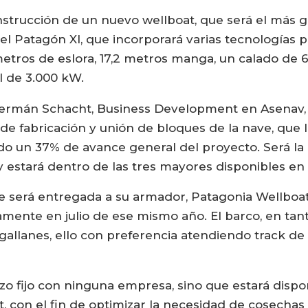
strucción de un nuevo wellboat, que será el más g
del Patagón XI, que incorporará varias tecnologías p
etros de eslora, 17,2 metros manga, un calado de 6
al de 3.000 kW.
Germán Schacht, Business Development en Asenav,
 de fabricación y unión de bloques de la nave, qu
do un 37% de avance general del proyecto. Será l
 estará dentro de las tres mayores disponibles en l
ve será entregada a su armador, Patagonia Wellboat
nte en julio de ese mismo año. El barco, en tanto
gallanes, ello con preferencia atendiendo track de
zo fijo con ninguna empresa, sino que estará dispon
t, con el fin de optimizar la necesidad de cosecha