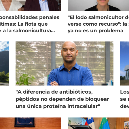
ponsabilidades penales
"El lodo salmonicultor 
timas: La flota que
verse como recurso": la 
e a la salmonicultura
ya no es un problema
ega su visión
"A diferencia de antibióticos,
Los
péptidos no dependen de bloquear
se 
una única proteína intracelular"
dev