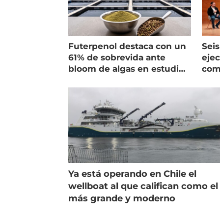
Futerpenol destaca con un
Seis
61% de sobrevida ante
ejec
bloom de algas en estudio
com
de campo
salm
Ya está operando en Chile el
wellboat al que califican como el
más grande y moderno