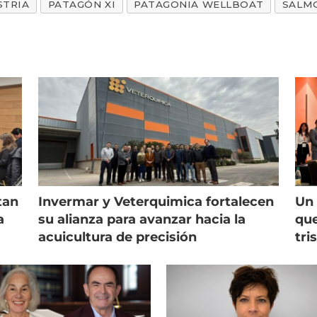
STRIA
PATAGÓN XI
PATAGONIA WELLBOAT
SALM
tan
Invermar y Veterquimica fortalecen
Un 
a
su alianza para avanzar hacia la
que
acuicultura de precisión
tri