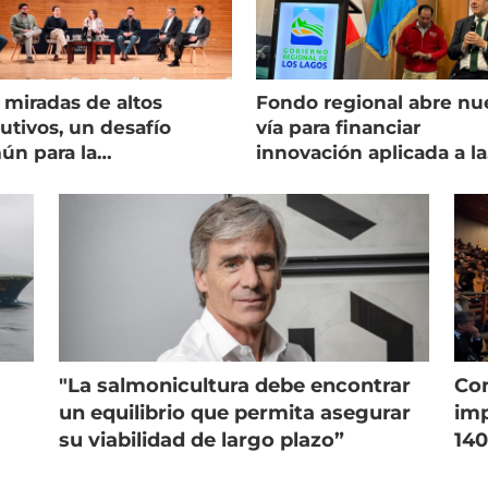
 miradas de altos
Fondo regional abre nu
utivos, un desafío
vía para financiar
ún para la
innovación aplicada a la
onicultura chilena
salmonicultura
"La salmonicultura debe encontrar
Con
un equilibrio que permita asegurar
imp
su viabilidad de largo plazo”
140