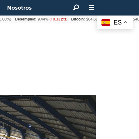
t
Nosotros
Desempleo:
9.44%
(+0.33 pts)
Bitcoin:
$64.600,08
(+2.93%)
UF:
$40.844,7
ES