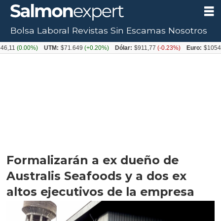
Bolsa Laboral
Revistas
Sin Escamas
Nosotros
0.00%)
UTM:
$71.649
(+0.20%)
Dólar:
$911,77
(-0.23%)
Euro:
$1054,31
(+0
Formalizarán a ex dueño de
Australis Seafoods y a dos ex
altos ejecutivos de la empresa