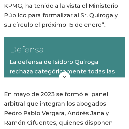
KPMG, ha tenido a la vista el Ministerio
Público para formalizar al Sr. Quiroga y
su círculo el próximo 15 de enero”.
Defensa
La defensa de Isidoro Quiroga
rechaza categóricamente todas las
acusaciones de Joyvio y afirman que
no hubo engaño, que todos los
En mayo de 2023 se formó el panel
antecedentes productivos
arbitral que integran los abogados
estuvieron a la vista de los
Pedro Pablo Vergara, Andrés Jana y
compradores y sus asesores, y que
Ramón Cifuentes, quienes disponen
la autoridad cambió, tras la venta, su