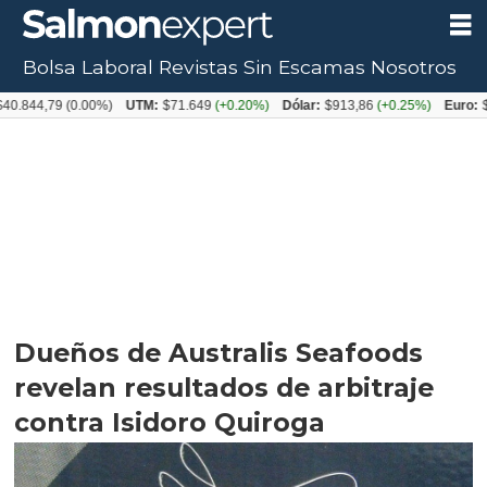
Bolsa Laboral
Revistas
Sin Escamas
Nosotros
79
(0.00%)
UTM:
$71.649
(+0.20%)
Dólar:
$913,86
(+0.25%)
Euro:
$1053,0
Dueños de Australis Seafoods
revelan resultados de arbitraje
contra Isidoro Quiroga