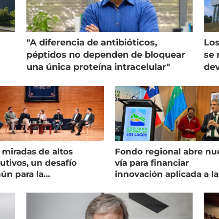
"A diferencia de antibióticos,
Los
péptidos no dependen de bloquear
se 
una única proteína intracelular"
dev
 miradas de altos
Fondo regional abre nu
utivos, un desafío
vía para financiar
ún para la
innovación aplicada a la
onicultura chilena
salmonicultura