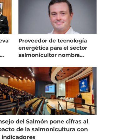
eva
Proveedor de tecnología
energética para el sector
salmonicultor nombra
managing director en Chile
sejo del Salmón pone cifras al
acto de la salmonicultura con
 indicadores