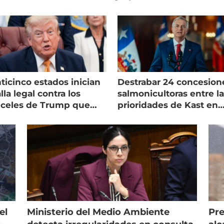
ticinco estados inician
Destrabar 24 concesion
lla legal contra los
salmonicultoras entre l
nceles de Trump que
prioridades de Kast en
pean al salmón
Magallanes
el
Ministerio del Medio Ambiente
Pre