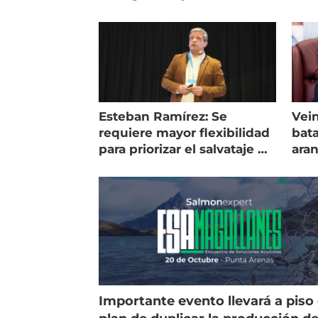
Esteban Ramírez: Se
Vein
requiere mayor flexibilidad
bata
para priorizar el salvataje de
ara
peces
gol
Importante evento llevará a piso 