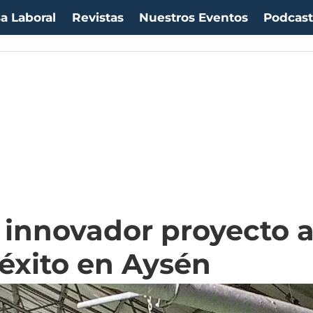
a Laboral
Revistas
Nuestros Eventos
Podcas
uro:
$1053,36
(-0.06%)
IPC:
-0.20%
(-0.50 pts)
Imacec:
$2,4
(-366.67%)
TP
innovador proyecto a
 éxito en Aysén