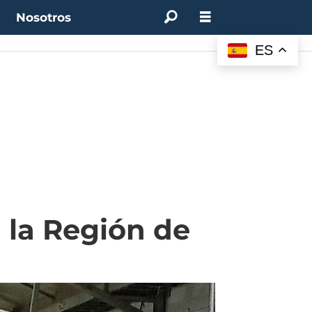
t
Nosotros
M:
4.50%
(0.00%)
Desempleo:
9.44%
(+0.33 pts)
Bitcoin:
$64.600,08
(+2.93%
ES
 la Región de