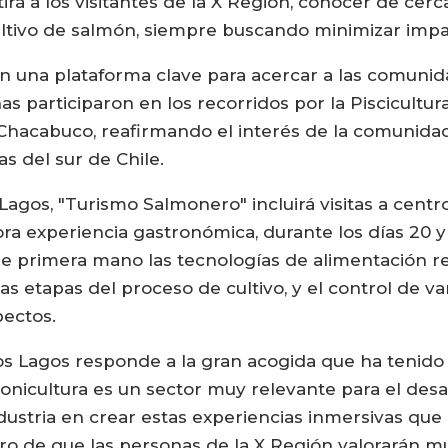
rá a los visitantes de la X Región, conocer de cer
ltivo de salmón, siempre buscando minimizar impac
ó en una plataforma clave para acercar a las comunid
s participaron en los recorridos por la Piscicultur
 Chacabuco, reafirmando el interés de la comunid
as del sur de Chile.
Lagos, "Turismo Salmonero" incluirá visitas a cent
ra experiencia gastronómica, durante los días 20 y
de primera mano las tecnologías de alimentación r
tintas etapas del proceso de cultivo, y el control de 
pectos.
 Los Lagos responde a la gran acogida que ha tenid
nicultura es un sector muy relevante para el desar
dustria en crear estas experiencias inmersivas qu
ro de que las personas de la X Región valorarán m