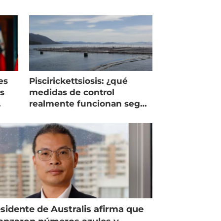
es
Piscirickettsiosis: ¿qué
as
medidas de control
realmente funcionan según
expertos chilenos?
sidente de Australis afirma que