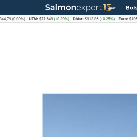
Bol
9
(0.00%)
UTM:
$71.649
(+0.20%)
Dólar:
$913,86
(+0.25%)
Euro:
$1053,08
(