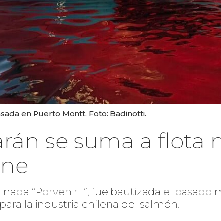
sada en Puerto Montt. Foto: Badinotti.
án se suma a flota n
ine
ada “Porvenir I”, fue bautizada el pasado 
para la industria chilena del salmón.