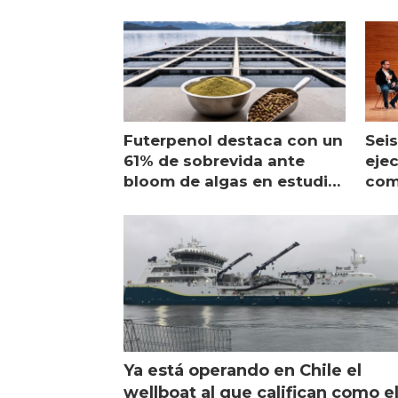
Futerpenol destaca con un
Seis
61% de sobrevida ante
ejec
bloom de algas en estudio
com
de campo
sal
Ya está operando en Chile el
wellboat al que califican como e