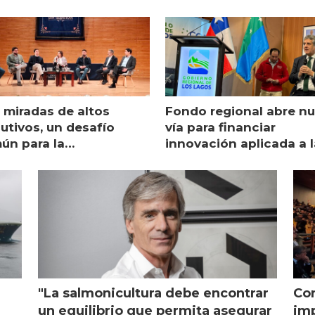
 miradas de altos
Fondo regional abre n
utivos, un desafío
vía para financiar
ún para la
innovación aplicada a l
monicultura chilena
salmonicultura
"La salmonicultura debe encontrar
Con
l
un equilibrio que permita asegurar
imp