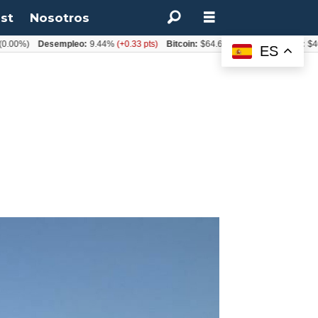
st
Nosotros
)
Desempleo:
9.44%
(+0.33 pts)
Bitcoin:
$64.600,08
(+2.93%)
UF:
$40.844,
ES