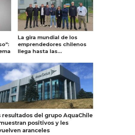
La gira mundial de los
so":
emprendedores chilenos
lema
llega hasta las
operaciones de Mowi en
Escocia
 resultados del grupo AquaChile
muestran positivos y les
uelven aranceles