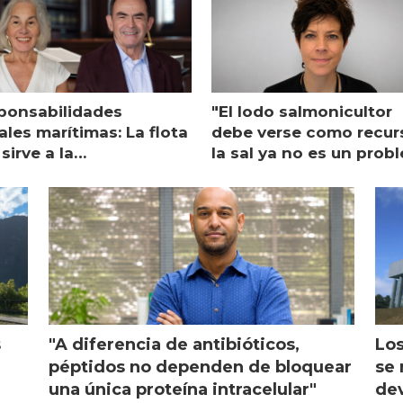
ponsabilidades
"El lodo salmonicultor
les marítimas: La flota
debe verse como recur
sirve a la
la sal ya no es un prob
monicultura entrega su
ón
s
"A diferencia de antibióticos,
Los
péptidos no dependen de bloquear
se 
una única proteína intracelular"
dev