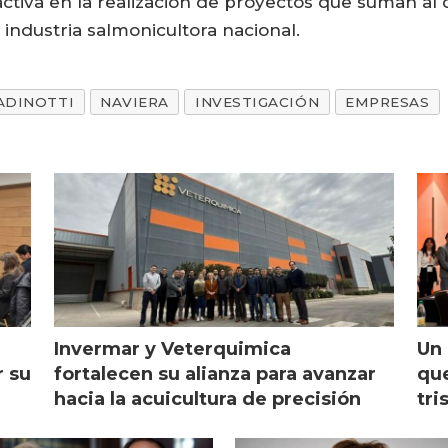
activa en la realización de proyectos que suman a
 industria salmonicultora nacional.
ADINOTTI
NAVIERA
INVESTIGACIÓN
EMPRESAS
Invermar y Veterquimica
Un 
r su
fortalecen su alianza para avanzar
que
hacia la acuicultura de precisión
tri