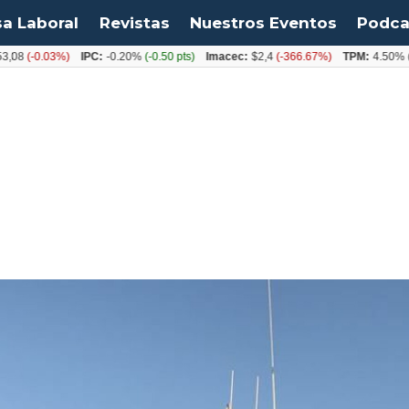
sa Laboral
Revistas
Nuestros Eventos
Podca
-0.03%)
IPC:
-0.20%
(-0.50 pts)
Imacec:
$2,4
(-366.67%)
TPM:
4.50%
(0.00%