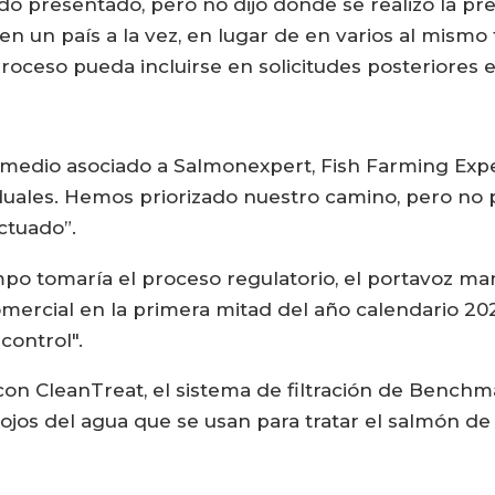
ido presentado, pero no dijo dónde se realizó la pr
n un país a la vez, en lugar de en varios al mism
roceso pueda incluirse en solicitudes posteriores en
medio asociado a Salmonexpert, Fish Farming Exper
iduales. Hemos priorizado nuestro camino, pero n
ctuado”.
po tomaría el proceso regulatorio, el portavoz ma
ercial en la primera mitad del año calendario 2021
control".
n CleanTreat, el sistema de filtración de Benchmar
ojos del agua que se usan para tratar el salmón de 