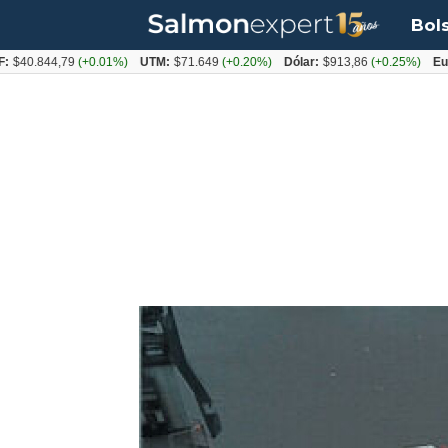
Bol
844,79
(+0.01%)
UTM:
$71.649
(+0.20%)
Dólar:
$913,86
(+0.25%)
Euro:
$10