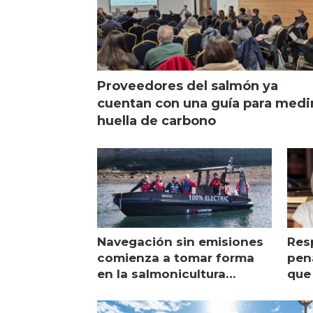
Proveedores del salmón ya
cuentan con una guía para medi
huella de carbono
Navegación sin emisiones
Res
comienza a tomar forma
pena
en la salmonicultura
que 
chilena
sal
visi