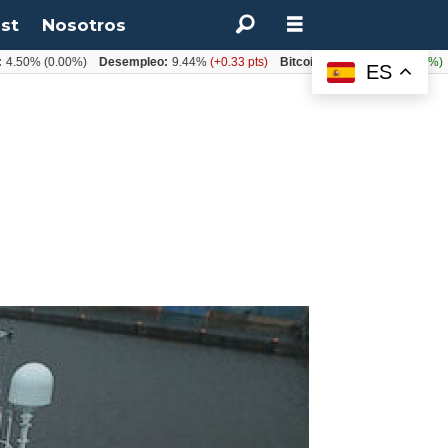
st
Nosotros
(0.00%)
Desempleo:
9.44%
(+0.33 pts)
Bitcoin:
$64.600,08
(+2.93%)
UF:
$
ES