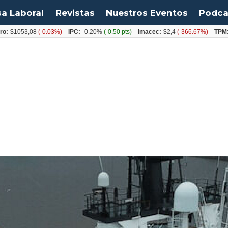
sa Laboral
Revistas
Nuestros Eventos
Podca
53,08
(-0.03%)
IPC:
-0.20%
(-0.50 pts)
Imacec:
$2,4
(-366.67%)
TPM:
4.50%