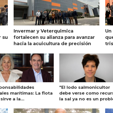
Invermar y Veterquimica
Un 
r su
fortalecen su alianza para avanzar
que
hacia la acuicultura de precisión
tri
ponsabilidades
"El lodo salmonicultor
les marítimas: La flota
debe verse como recur
sirve a la
la sal ya no es un prob
monicultura entrega su
ón