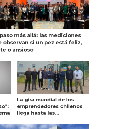
paso más allá: las mediciones
 observan si un pez está feliz,
ste o ansioso
La gira mundial de los
so":
emprendedores chilenos
lema
llega hasta las
operaciones de Mowi en
Escocia