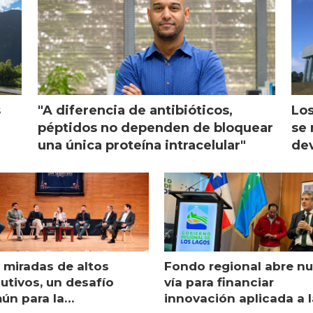
s
"A diferencia de antibióticos,
Los
péptidos no dependen de bloquear
se 
una única proteína intracelular"
dev
 miradas de altos
Fondo regional abre n
utivos, un desafío
vía para financiar
ún para la
innovación aplicada a l