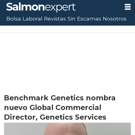
Bolsa Laboral
Revistas
Sin Escamas
Nosotros
UF:
$40.844,79
(+0.01%)
UTM:
$71.649
(+0.20%)
Dólar:
$913,86
(+0.25%)
Benchmark Genetics nombra
nuevo Global Commercial
Director, Genetics Services