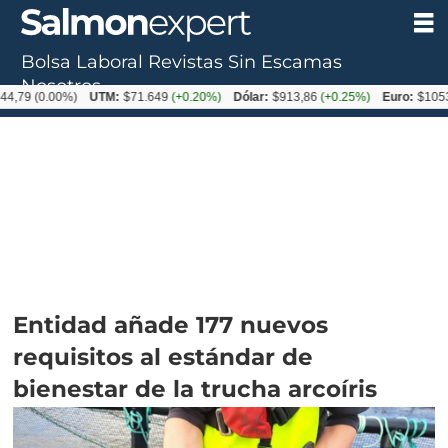
Bolsa Laboral
Revistas
Sin Escamas
Nosotros
.00%)
UTM:
$71.649
(+0.20%)
Dólar:
$913,86
(+0.25%)
Euro:
$1053,08
(-0
Entidad añade 177 nuevos
requisitos al estándar de
bienestar de la trucha arcoíris