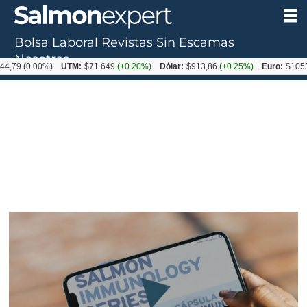
Bolsa Laboral
Revistas
Sin Escamas
Nosotros
0.00%)
UTM:
$71.649
(+0.20%)
Dólar:
$913,86
(+0.25%)
Euro:
$1053,08
(-0