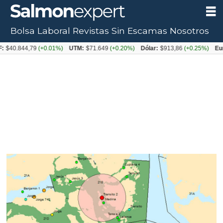
Bolsa Laboral
Revistas
Sin Escamas
Nosotros
844,79
(+0.01%)
UTM:
$71.649
(+0.20%)
Dólar:
$913,86
(+0.25%)
Euro:
$10