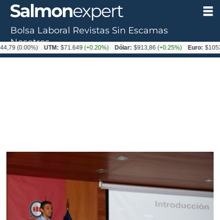
Bolsa Laboral
Revistas
Sin Escamas
Nosotros
00%)
UTM:
$71.649
(+0.20%)
Dólar:
$913,86
(+0.25%)
Euro:
$1053,08
(-0.