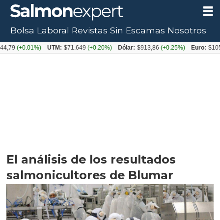
Bolsa Laboral
Revistas
Sin Escamas
Nosotros
+0.01%)
UTM:
$71.649
(+0.20%)
Dólar:
$913,86
(+0.25%)
Euro:
$1053,08
(-
El análisis de los resultados
salmonicultores de Blumar