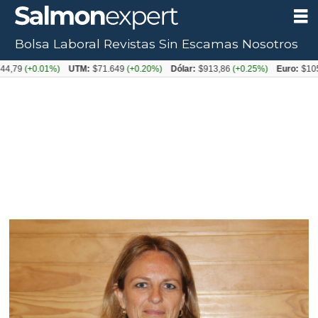
Bolsa Laboral
Revistas
Sin Escamas
Nosotros
+0.01%)
UTM:
$71.649
(+0.20%)
Dólar:
$913,86
(+0.25%)
Euro:
$1053,08
(-